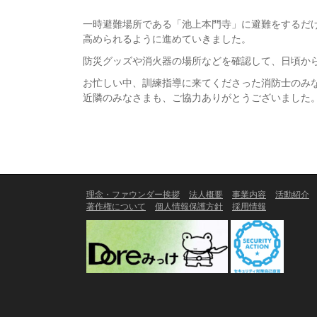
一時避難場所である「池上本門寺」に避難をするだ
高められるように進めていきました。
防災グッズや消火器の場所などを確認して、日頃か
お忙しい中、訓練指導に来てくださった消防士のみ
近隣のみなさまも、ご協力ありがとうございました
理念・ファウンダー挨拶
法人概要
事業内容
活動紹介
著作権について
個人情報保護方針
採用情報