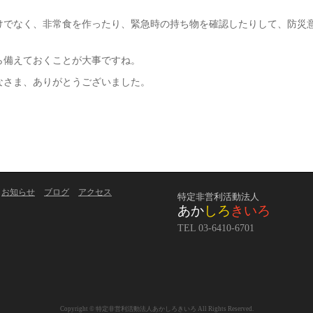
けでなく、非常食を作ったり、緊急時の持ち物を確認したりして、防災
ら備えておくことが大事ですね。
なさま、ありがとうございました。
。
お知らせ
ブログ
アクセス
特定非営利活動法人
あか
しろ
きいろ
TEL 03-6410-6701
Copyright © 特定非営利活動法人あかしろきいろ All Rights Reserved.